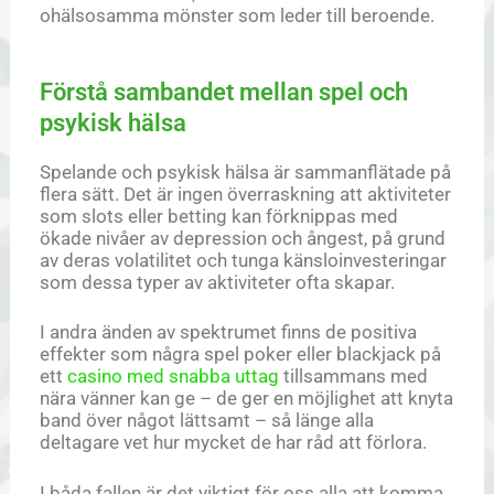
ohälsosamma mönster som leder till beroende.
Förstå sambandet mellan spel och
psykisk hälsa
Spelande och psykisk hälsa är sammanflätade på
flera sätt. Det är ingen överraskning att aktiviteter
som slots eller betting kan förknippas med
ökade nivåer av depression och ångest, på grund
av deras volatilitet och tunga känsloinvesteringar
som dessa typer av aktiviteter ofta skapar.
I andra änden av spektrumet finns de positiva
effekter som några spel poker eller blackjack på
ett
casino med snabba uttag
tillsammans med
nära vänner kan ge – de ger en möjlighet att knyta
band över något lättsamt – så länge alla
deltagare vet hur mycket de har råd att förlora.
I båda fallen är det viktigt för oss alla att komma