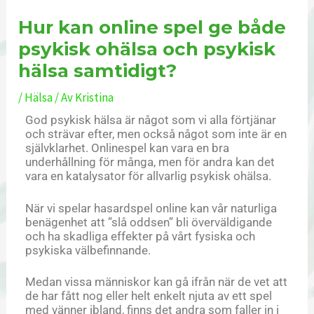
Hur kan online spel ge både
psykisk ohälsa och psykisk
hälsa samtidigt?
/
Hälsa
/ Av
Kristina
God psykisk hälsa är något som vi alla förtjänar
och strävar efter, men också något som inte är en
självklarhet.
Onlinespel kan vara en bra
underhållning för många, men för andra kan det
vara en katalysator för allvarlig psykisk ohälsa.
När vi spelar hasardspel online kan vår naturliga
benägenhet att ”slå oddsen” bli överväldigande
och ha skadliga effekter på vårt fysiska och
psykiska välbefinnande.
Medan vissa människor kan gå ifrån när de vet att
de har fått nog eller helt enkelt njuta av ett spel
med vänner ibland, finns det andra som faller in i