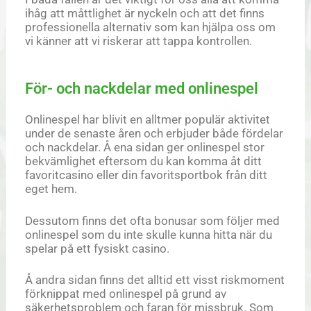
ihåg att måttlighet är nyckeln och att det finns
professionella alternativ som kan hjälpa oss om
vi känner att vi riskerar att tappa kontrollen.
För- och nackdelar med onlinespel
Onlinespel har blivit en alltmer populär aktivitet
under de senaste åren och erbjuder både fördelar
och nackdelar. Å ena sidan ger onlinespel stor
bekvämlighet eftersom du kan komma åt ditt
favoritcasino eller din favoritsportbok från ditt
eget hem.
Dessutom finns det ofta bonusar som följer med
onlinespel som du inte skulle kunna hitta när du
spelar på ett fysiskt casino.
Å andra sidan finns det alltid ett visst riskmoment
förknippat med onlinespel på grund av
säkerhetsproblem och faran för missbruk. Som